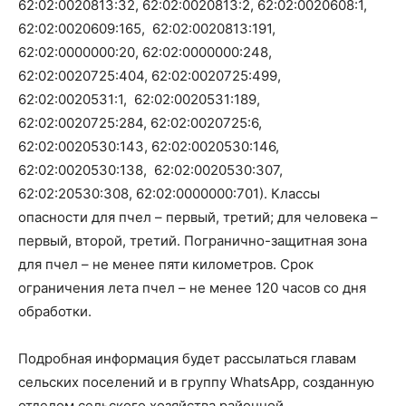
62:02:0020813:32, 62:02:0020813:2, 62:02:0020608:1,
62:02:0020609:165, 62:02:0020813:191,
62:02:0000000:20, 62:02:0000000:248,
62:02:0020725:404, 62:02:0020725:499,
62:02:0020531:1, 62:02:0020531:189,
62:02:0020725:284, 62:02:0020725:6,
62:02:0020530:143, 62:02:0020530:146,
62:02:0020530:138, 62:02:0020530:307,
62:02:20530:308, 62:02:0000000:701). Классы
опасности для пчел – первый, третий; для человека –
первый, второй, третий. Погранично-защитная зона
для пчел – не менее пяти километров. Срок
ограничения лета пчел – не менее 120 часов со дня
обработки.
Подробная информация будет рассылаться главам
сельских поселений и в группу WhatsАpp, созданную
отделом сельского хозяйства районной