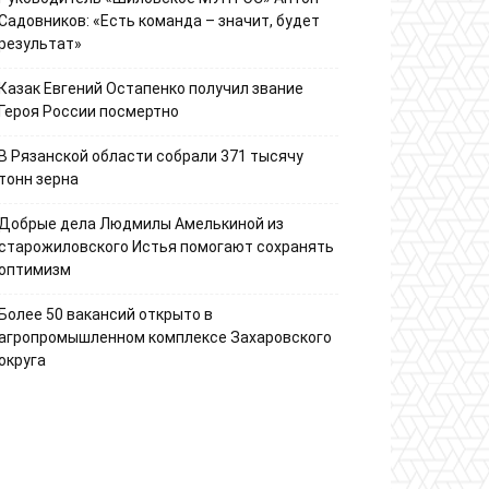
Садовников: «Есть команда – значит, будет
результат»
Казак Евгений Остапенко получил звание
Героя России посмертно
В Рязанской области собрали 371 тысячу
тонн зерна
Добрые дела Людмилы Амелькиной из
старожиловского Истья помогают сохранять
оптимизм
Более 50 вакансий открыто в
агропромышленном комплексе Захаровского
округа