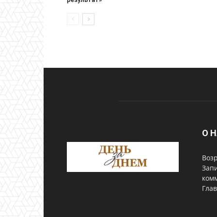
О 
Возр
Запи
комм
Глав