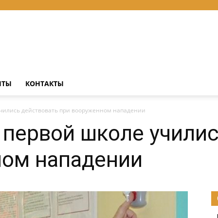
НТЫ
КОНТАКТЫ
учились действовать при вооруженном нападении
 первой школе училис
ном нападении