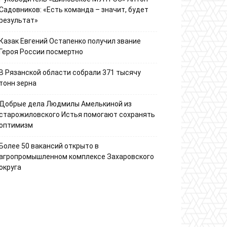
Садовников: «Есть команда – значит, будет
результат»
Казак Евгений Остапенко получил звание
Героя России посмертно
В Рязанской области собрали 371 тысячу
тонн зерна
Добрые дела Людмилы Амелькиной из
старожиловского Истья помогают сохранять
оптимизм
Более 50 вакансий открыто в
агропромышленном комплексе Захаровского
округа