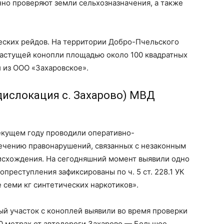
но проверяют земли сельхозназначения, а также
еских рейдов. На территории Добро-Пчельского
растущей конопли площадью около 100 квадратных
 из ООО «Захаровское».
дислокация с. Захарово) МВД
екущем году проводили оперативно-
ечению правонарушений, связанных с незаконным
исхождения. На сегодняшний момент выявили одно
опреступления зафиксированы по ч. 5 ст. 228.1 УК
 семи кг синтетических наркотиков».
ый участок с коноплей выявили во время проверки
0 метрах от автодороги Захарово — Большое