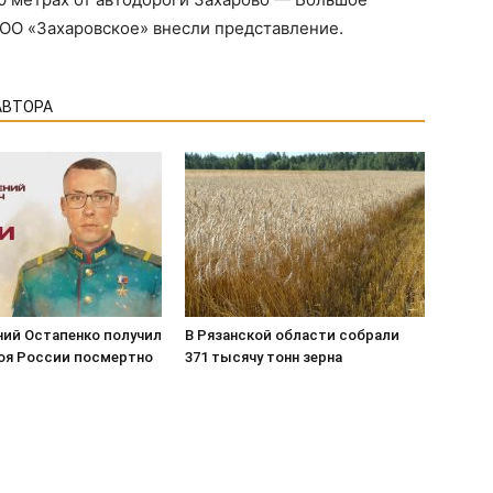
ООО «Захаровское» внесли представление.
АВТОРА
ний Остапенко получил
В Рязанской области собрали
роя России посмертно
371 тысячу тонн зерна