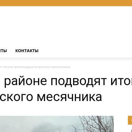
НТЫ
КОНТАКТЫ
ят итоги антинаркотического месячника
 районе подводят ито
ского месячника