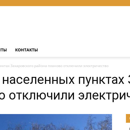
НТЫ
КОНТАКТЫ
нктах Захаровского района планово отключили электричество
 населенных пунктах
о отключили электри