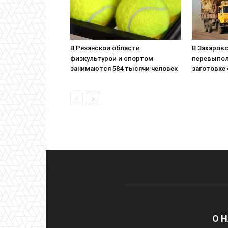
В Рязанской области
В Захаровс
физкультурой и спортом
перевыпол
занимаются 584 тысячи человек
заготовке
О 