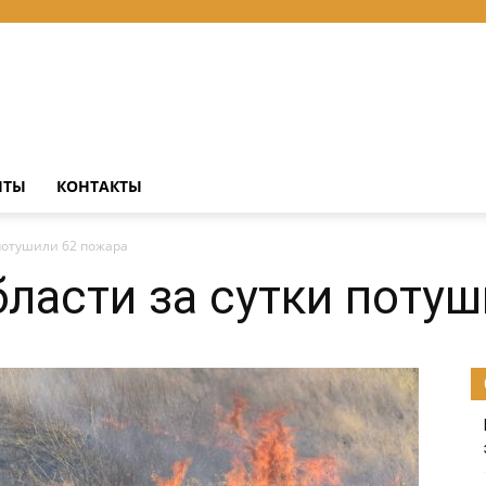
НТЫ
КОНТАКТЫ
 потушили 62 пожара
бласти за сутки поту