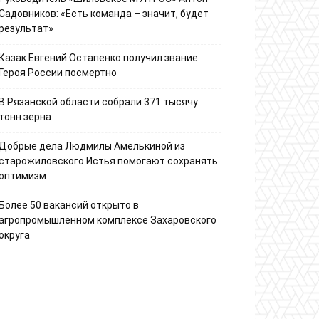
Садовников: «Есть команда – значит, будет
результат»
Казак Евгений Остапенко получил звание
Героя России посмертно
В Рязанской области собрали 371 тысячу
тонн зерна
Добрые дела Людмилы Амелькиной из
старожиловского Истья помогают сохранять
оптимизм
Более 50 вакансий открыто в
агропромышленном комплексе Захаровского
округа