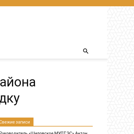
района
дку
Свежие записи
Руководитель «Шиловское МУПТЭС» Антон