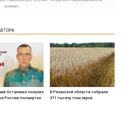
можем».
АВТОРА
ний Остапенко получил
В Рязанской области собрали
роя России посмертно
371 тысячу тонн зерна