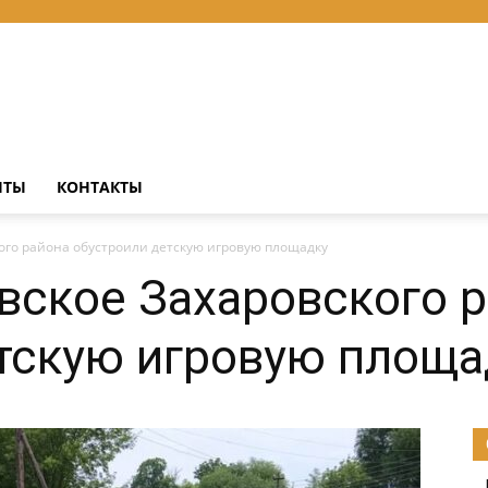
НТЫ
КОНТАКТЫ
ого района обустроили детскую игровую площадку
вское Захаровского 
тскую игровую площа