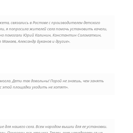
ета, связались в Ростове с производителем детского
ли, я попросила жителей села помочь установить качели,
тивно помогали Юрий Калинин, Константин Соломаткин,
 Мамаев, Александр Буканов и другие».
могла. Дети так довольны! Порой не знаешь, чем занять
с этой площадки уходить не хотят».
е для нашего села. Всем народом вышли для ее установки.
. Помогали все, кто мог. Теперь вот нарадоваться не