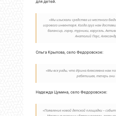
для детей.
«Мы изыскали средства из местного бюдж
игрового инвентаря. Когда груз нам достави
балансир, горку, турники, карусель. Ак
Анатолий Паус, Александр
Ольга Крылова, село Федоровское:
«Мы все рады, что Ирина Алексеевна нам по
ребятишек, теперь они 
Надежда Цумина, село Федоровское:
«Появление новой детской площадки – событи
Местные мужчины бетонировали, вкапывали