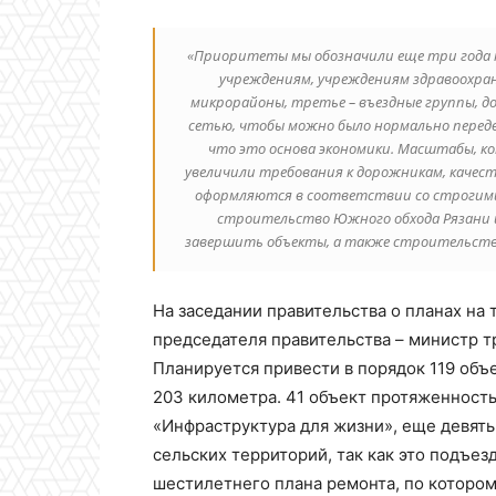
«Приоритеты мы обозначили еще три года 
учреждениям, учреждениям здравоохран
микрорайоны, третье – въездные группы, до
сетью, чтобы можно было нормально передви
что это основа экономики. Масштабы, ко
увеличили требования к дорожникам, качест
оформляются в соответствии со строгими
строительство Южного обхода Рязани и
завершить объекты, а также строительство
На заседании правительства о планах на
председателя правительства – министр т
Планируется привести в порядок 119 об
203 километра. 41 объект протяженност
«Инфраструктура для жизни», еще девять
сельских территорий, так как это подъе
шестилетнего плана ремонта, по котором