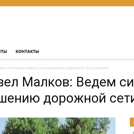
НТЫ
КОНТАКТЫ
дем системную работу по улучшению дорожной сети региона
вел Малков: Ведем с
чшению дорожной сет