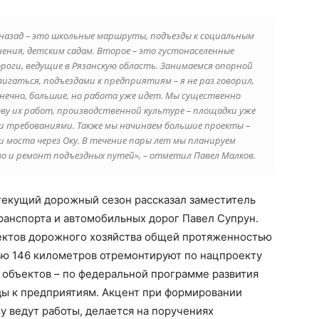
назад – это школьные маршруты, подъезды к социальным
ения, детским садам. Второе – это густонаселенные
роги, ведущие в Рязанскую область. Занимаемся опорной
гаться, подъездами к предприятиям – я не раз говорил,
нечно, большие, но работа уже идет. Мы существенно
ву их работ, производственной культуре – площадки уже
 требованиями. Также мы начинаем большие проекты –
 моста через Оку. В течение пары лет мы планируем
 и ремонт подъездных путей», – отметил Павел Малков.
 текущий дорожный сезон рассказал заместитель
ранспорта и автомобильных дорог Павел Супрун.
ъектов дорожного хозяйства общей протяженностью
ью 146 километров отремонтируют по нацпроекту
 объектов – по федеральной программе развития
зды к предприятиям. Акцент при формировании
у ведут работы, делается на поручениях