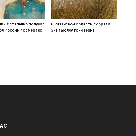
ний Остапенко получил
В Рязанской области собрали
роя России посмертно
371 тысячу тонн зерна
НАС