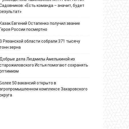
Садовников: «Есть команда – значит, будет
результат»
Казак Евгений Остапенко получил звание
Героя России посмертно
В Рязанской области собрали 371 тысячу
тонн зерна
Добрые дела Людмилы Амелькиной из
старожиловского Истья помогают сохранять
оптимизм
Более 50 вакансий открыто в
агропромышленном комплексе Захаровского
округа