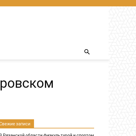
аровском
Свежие записи
В Рязанской области физкультурой и спортом