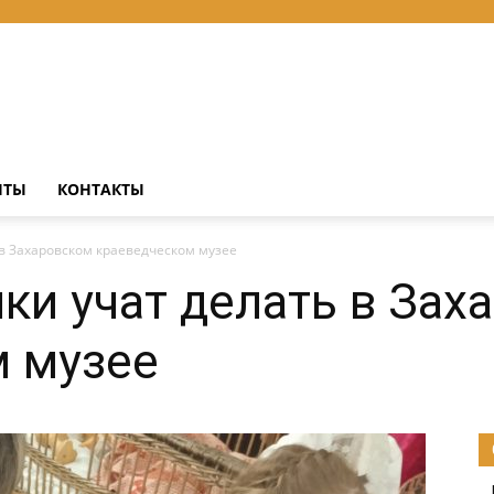
НТЫ
КОНТАКТЫ
в Захаровском краеведческом музее
ки учат делать в Зах
м музее