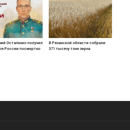
ний Остапенко получил
В Рязанской области собрали
роя России посмертно
371 тысячу тонн зерна