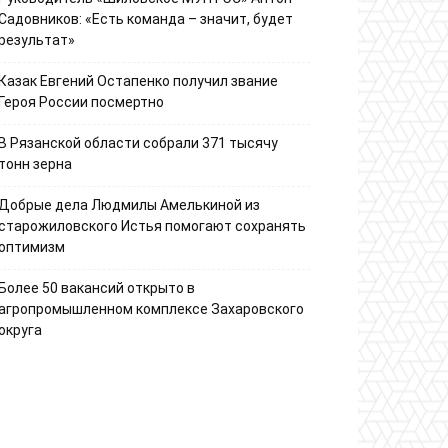
Садовников: «Есть команда – значит, будет
результат»
Казак Евгений Остапенко получил звание
Героя России посмертно
В Рязанской области собрали 371 тысячу
тонн зерна
Добрые дела Людмилы Амелькиной из
старожиловского Истья помогают сохранять
оптимизм
Более 50 вакансий открыто в
агропромышленном комплексе Захаровского
округа