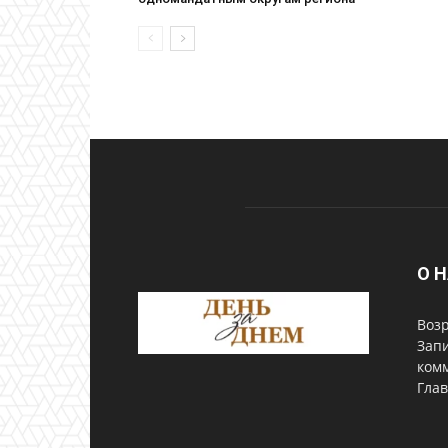
О 
Возр
Запи
комм
Глав