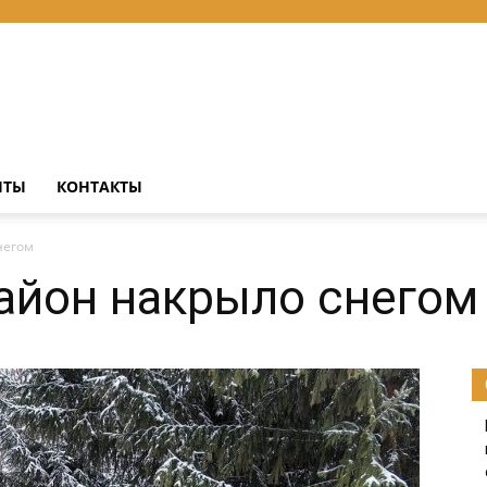
НТЫ
КОНТАКТЫ
негом
айон накрыло снегом