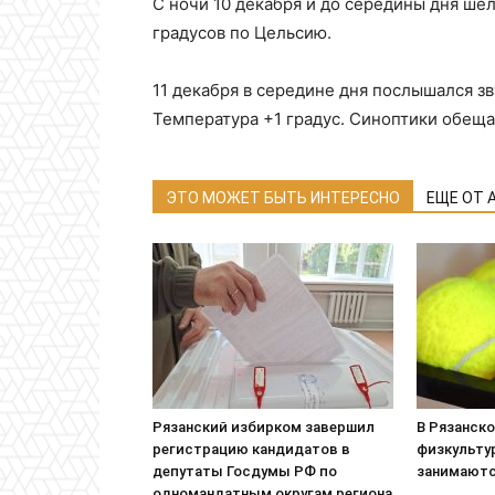
С ночи 10 декабря и до середины дня шел
градусов по Цельсию.
11 декабря в середине дня послышался зв
Температура +1 градус. Синоптики обеща
ЭТО МОЖЕТ БЫТЬ ИНТЕРЕСНО
ЕЩЕ ОТ 
Рязанский избирком завершил
В Рязанск
регистрацию кандидатов в
физкульту
депутаты Госдумы РФ по
занимаютс
одномандатным округам региона