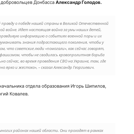
а добровольцев Донбасса
Александр Голодов.
й правду о победе нашей страны в Великой Отечественной
вой войне. Идет настоящая война за умы наших детей,
 правдивую информацию о событиях военной поры и их
туманивать знания подрастающего поколения, чтобы у
м, что советские люди «помогали», как сейчас говорят,
 фашизмом, чтобы не сводилась кровопролитная борьба
о сейчас, во время проведения СВО на Украине, там, где
о ярко и жестоко», – сказал Александр Георгиевич.
начальника отдела образования Игорь Шипилов,
гий Ковалев.
 многих районах нашей области. Они проходят в рамках