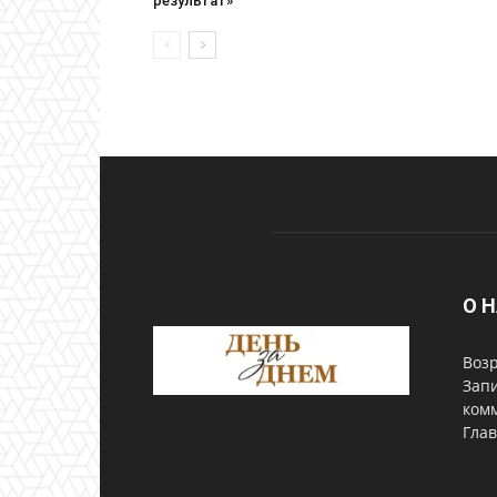
результат»
О 
Возр
Запи
комм
Глав