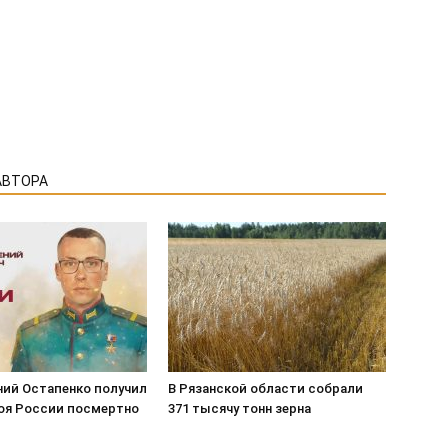
АВТОРА
ний Остапенко получил
В Рязанской области собрали
роя России посмертно
371 тысячу тонн зерна