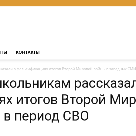
НТЫ
КОНТАКТЫ
казали о фальсификациях итогов Второй Мировой войны в западных СМИ.
кольникам рассказал
х итогов Второй Мир
 в период СВО