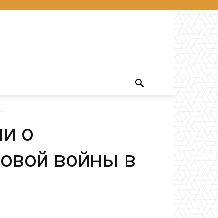
..
и о
овой войны в