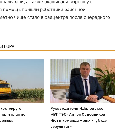
ропалывали, а также окашивали выросшую
 на помощь пришли работники районной
аметно чище стало в райцентре после очередного
АВТОРА
ком округе
Руководитель «Шиловское
нили план по
МУПТЭС» Антон Садовников:
 сенажа
«Есть команда – значит, будет
результат»