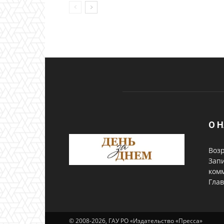
О 
Возр
Запи
комм
Глав
© 2008-2026, ГАУ РО «Издательство «Пресса»