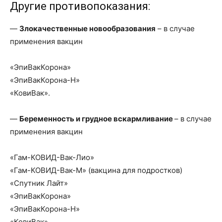
Другие противопоказания:
—
Злокачественные новообразования
– в случае
применения вакцин
«ЭпиВакКорона»
«ЭпиВакКорона-Н»
«КовиВак».
—
Беременность и грудное вскармливание
– в случае
применения вакцин
«Гам-КОВИД-Вак-Лио»
«Гам-КОВИД-Вак-М» (вакцина для подростков)
«Спутник Лайт»
«ЭпиВакКорона»
«ЭпиВакКорона-Н»
«КовиВак».