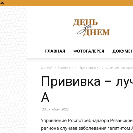
День
за
днем
ГЛАВНАЯ
ФОТОГАЛЕРЕЯ
ДОКУМЕ
Домой
Главная
Прививка – лучший метод про
Прививка – лу
А
23 октября, 2022
Управление Роспотребнадзора Рязанской 
региона случаев заболевания гепатитом 