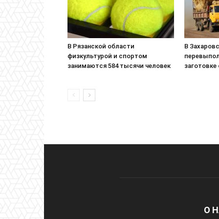
В Рязанской области
В Захаровс
физкультурой и спортом
перевыпол
занимаются 584 тысячи человек
заготовке
О 