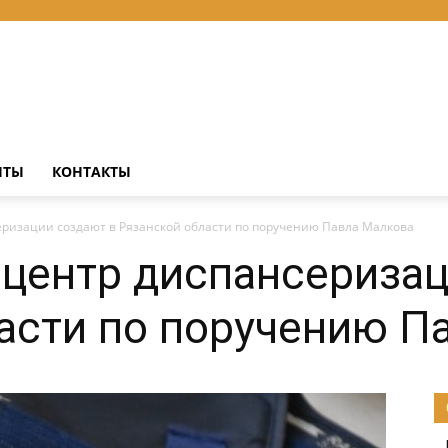
НТЫ
КОНТАКТЫ
ризации создают в Рязанской области по поручению Павла Малкова
центр диспансеризац
асти по поручению П