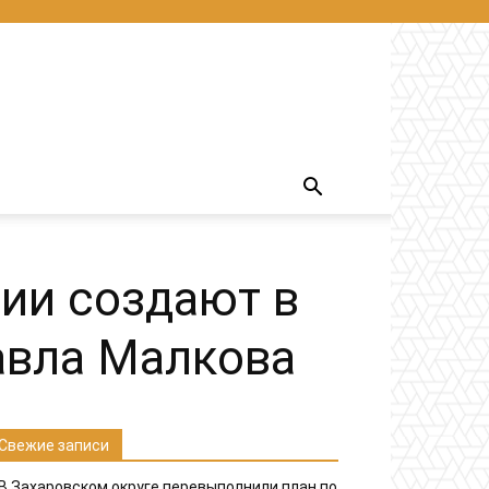
ии создают в
авла Малкова
Свежие записи
В Захаровском округе перевыполнили план по