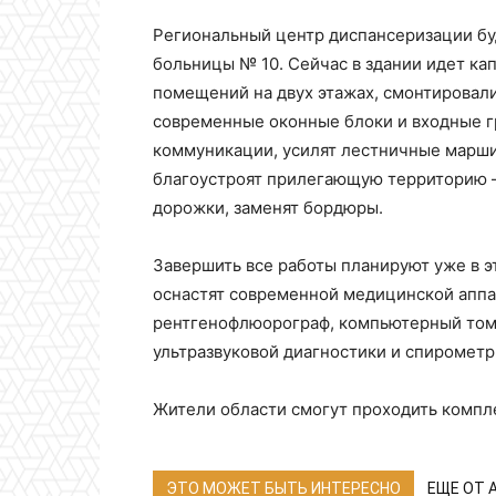
Региональный центр диспансеризации буд
больницы № 10. Сейчас в здании идет ка
помещений на двух этажах, смонтировал
современные оконные блоки и входные гр
коммуникации, усилят лестничные марши
благоустроят прилегающую территорию –
дорожки, заменят бордюры.
Завершить все работы планируют уже в э
оснастят современной медицинской аппа
рентгенофлюорограф, компьютерный томо
ультразвуковой диагностики и спирометр
Жители области смогут проходить компл
ЭТО МОЖЕТ БЫТЬ ИНТЕРЕСНО
ЕЩЕ ОТ 