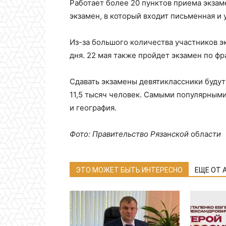
Работает более 20 пунктов приема экзам
экзамен, в который входит письменная и у
Из-за большого количества участников э
дня. 22 мая также пройдет экзамен по фр
Сдавать экзамены девятиклассники будут
11,5 тысяч человек. Самыми популярным
и география.
Фото: Правительство Ряз
ан
ской
обла
сти
ЭТО МОЖЕТ БЫТЬ ИНТЕРЕСНО
ЕЩЕ ОТ 