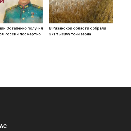
ний Остапенко получил
В Рязанской области собрали
роя России посмертно
371 тысячу тонн зерна
НАС