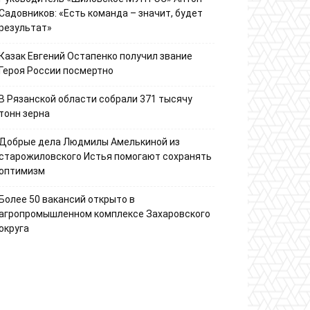
Садовников: «Есть команда – значит, будет
результат»
Казак Евгений Остапенко получил звание
Героя России посмертно
В Рязанской области собрали 371 тысячу
тонн зерна
Добрые дела Людмилы Амелькиной из
старожиловского Истья помогают сохранять
оптимизм
Более 50 вакансий открыто в
агропромышленном комплексе Захаровского
округа