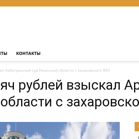
НТЫ
КОНТАКТЫ
ал Арбитражный суд Рязанской области с захаровского ЖКХ
яч рублей взыскал 
 области с захаровск