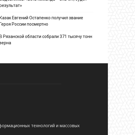
результат»
Казак Евгений Остапенко получил звание
Героя России посмертно
В Рязанской области собрали 371 тысячу тонн
зерна
нформационных технологий и массовых