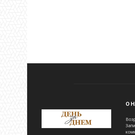
О 
Возр
Запи
комм