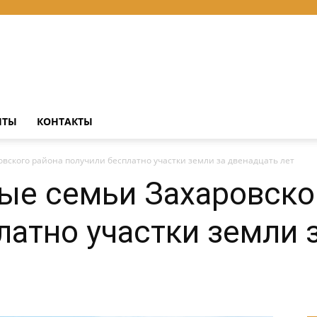
НТЫ
КОНТАКТЫ
вского района получили бесплатно участки земли за двенадцать лет
ые семьи Захаровско
латно участки земли 