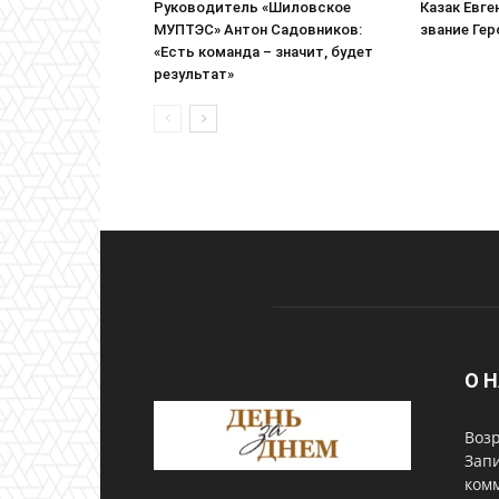
Руководитель «Шиловское
Казак Евге
МУПТЭС» Антон Садовников:
звание Ге
«Есть команда – значит, будет
результат»
О 
Возр
Запи
комм