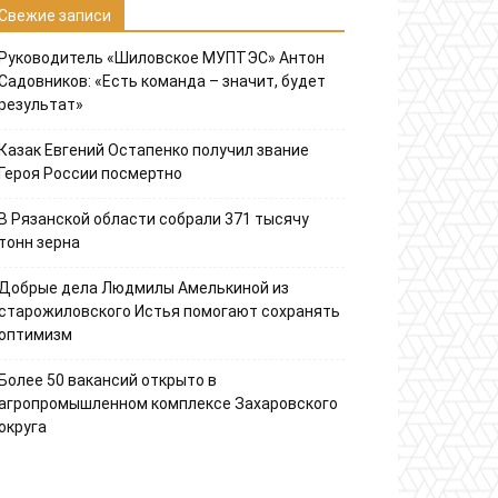
Свежие записи
Руководитель «Шиловское МУПТЭС» Антон
Садовников: «Есть команда – значит, будет
результат»
Казак Евгений Остапенко получил звание
Героя России посмертно
В Рязанской области собрали 371 тысячу
тонн зерна
Добрые дела Людмилы Амелькиной из
старожиловского Истья помогают сохранять
оптимизм
Более 50 вакансий открыто в
агропромышленном комплексе Захаровского
округа