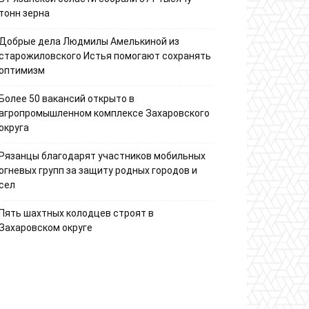
тонн зерна
Добрые дела Людмилы Амелькиной из
старожиловского Истья помогают сохранять
оптимизм
Более 50 вакансий открыто в
агропромышленном комплексе Захаровского
округа
Рязанцы благодарят участников мобильных
огневых групп за защиту родных городов и
сел
Пять шахтных колодцев строят в
Захаровском округе