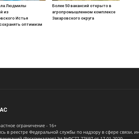
ела Людмилы
Более 50 вакансий открыто в
й из
агропромышленном комплексе
вского Истья
Захаровского округа
сохранять оптимизм
НАС
астное ограничение - 16+
сь в реестре Федеральной службы по надзору в сфере связи, 
уникаций (Роскомнадзор) Эл №ФС77-77697 от 17.01.2020