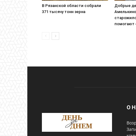
В Рязанской области собрали
Добрые д
371 тысячу тонн зерна
Амелькино
старожило
помогают 
О 
Возр
Запи
комм